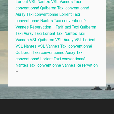
Lorient VSL Nantes VSL Vannes Taxi
conventionné Quiberon Taxi conventionné
Auray Taxi conventionné Lorient Taxi
conventionné Nantes Taxi conventionné
Vannes Réservation
–
Tarif taxi Taxi Quiberon
Taxi Auray Taxi Lorient Taxi Nantes Taxi
Vannes VSL Quiberon VSL Auray VSL Lorient
VSL Nantes VSL Vannes Taxi conventionné
Quiberon Taxi conventionné Auray Taxi
conventionné Lorient Taxi conventionné
Nantes Taxi conventionné Vannes Réservation
–